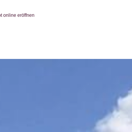
t online eröffnen
itung
gelegenheiten