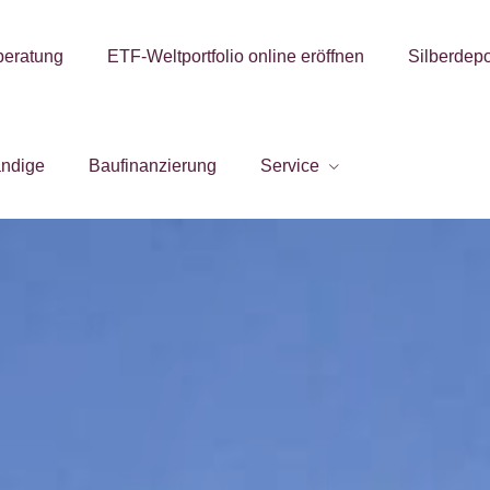
beratung
ETF-Weltportfolio online eröffnen
Silberdepo
ändige
Baufinanzierung
Service
essionelle Begle
- und Versicherungsan